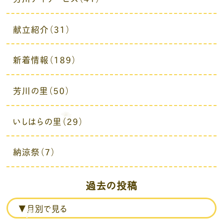
献立紹介（31）
新着情報（189）
芳川の里（50）
いしはらの里（29）
納涼祭（7）
過去の投稿