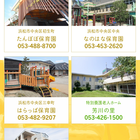
浜松市中央区初生町
浜松市中央区中央
たんぽぽ保育園
なのはな保育園
053-488-8700
053-453-2620
浜松市中央区三幸町
特別養護老人ホーム
はらっぱ保育園
芳川の里
053-482-9207
053-426-1500