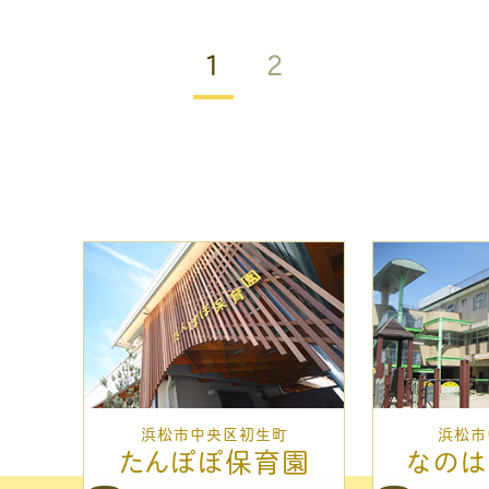
1
2
浜松市中央区初生町
浜松市
たんぽぽ保育園
なの