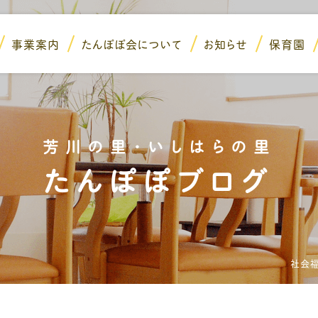
事業案内
たんぽぽ会について
お知らせ
保育園
芳川の里・いしはらの里
たんぽぽブログ
社会福