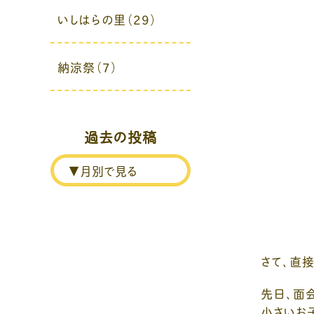
いしはらの里（29）
納涼祭（7）
過去の投稿
さて、直
先日、面
小さいお子