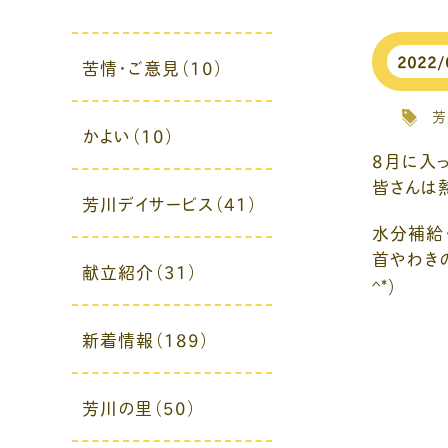
2022/
苦情・ご意見（10）
芳
かよい（10）
8月に入
皆さんは
芳川デイサービス（41）
水分補給
首やわき
献立紹介（31）
^*)
新着情報（189）
芳川の里（50）