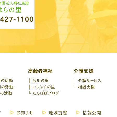
介護老人福祉施設
はらの里
-427-1100
高齢者福祉
介護支援
園の活動
芳川の里
介護サービス
園の活動
いしはらの里
相談支援
園の活動
たんぽぽブログ
て
お知らせ
地域貢献
情報公開