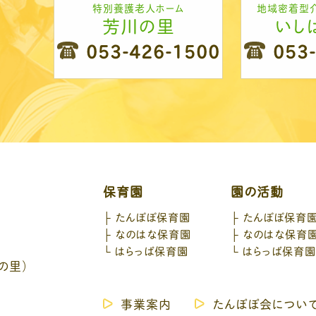
特別養護老人ホーム
地域密着型
芳川の里
いし
053-426-1500
053
保育園
園の活動
たんぽぽ保育園
たんぽぽ保育
なのはな保育園
なのはな保育
はらっぱ保育園
はらっぱ保育
の里）
事業案内
たんぽぽ会につい