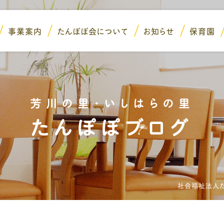
事業案内
たんぽぽ会について
お知らせ
保育園
芳川の里・いしはらの里
たんぽぽブログ
社会福祉法人た