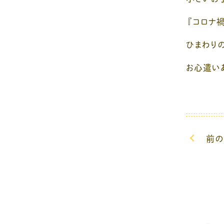
『コロナ
ひまわり
お心遣い
前の