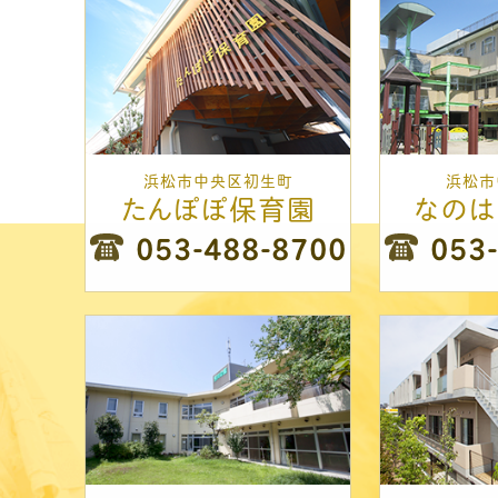
浜松市中央区初生町
浜松市
たんぽぽ保育園
なの
053-488-8700
053