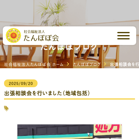
芳川の里・いしはらの里
たんぽぽブログ
社会福祉法人たんぽぽ会 ホーム
たんぽぽブログ
出張相談会を行
2025/09/20
出張相談会を行いました（地域包括）