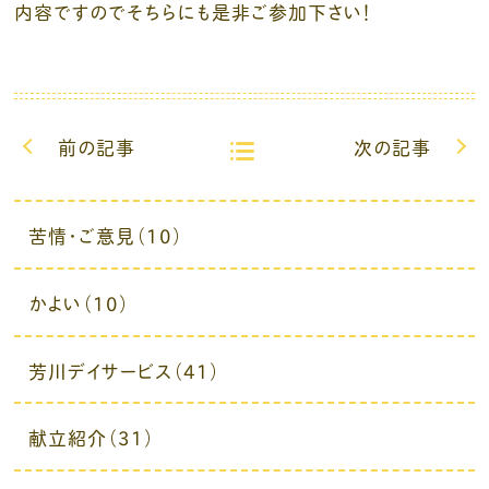
内容ですのでそちらにも是非ご参加下さい！
前の記事
次の記事
苦情・ご意見（10）
かよい（10）
芳川デイサービス（41）
献立紹介（31）