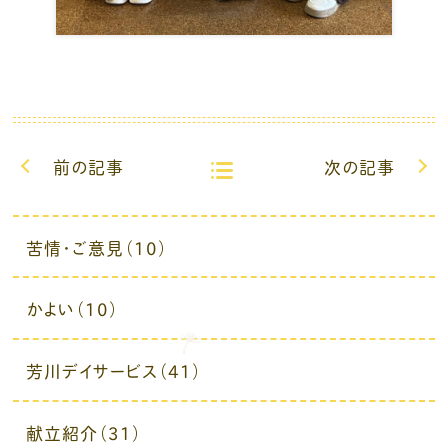
前の記事
次の記事
苦情・ご意見（10）
かよい（10）
芳川デイサービス（41）
献立紹介（31）