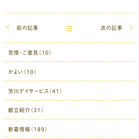
前の記事
次の記事
苦情・ご意見（10）
かよい（10）
芳川デイサービス（41）
献立紹介（31）
新着情報（189）