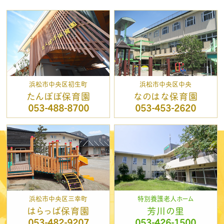
浜松市中央区初生町
浜松市中央区中央
たんぽぽ保育園
なのはな保育園
053-488-8700
053-453-2620
浜松市中央区三幸町
特別養護老人ホーム
はらっぱ保育園
芳川の里
053-482-9207
053-426-1500