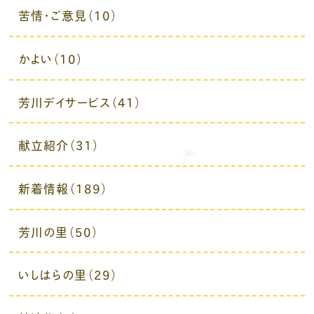
苦情・ご意見（10）
かよい（10）
芳川デイサービス（41）
献立紹介（31）
新着情報（189）
芳川の里（50）
いしはらの里（29）