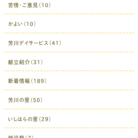
苦情・ご意見（10）
かよい（10）
芳川デイサービス（41）
献立紹介（31）
新着情報（189）
芳川の里（50）
いしはらの里（29）
納涼祭（7）