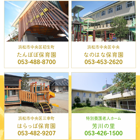
浜松市中央区初生町
浜松市中央区中央
たんぽぽ保育園
なのはな保育園
053-488-8700
053-453-2620
浜松市中央区三幸町
特別養護老人ホーム
はらっぱ保育園
芳川の里
053-482-9207
053-426-1500