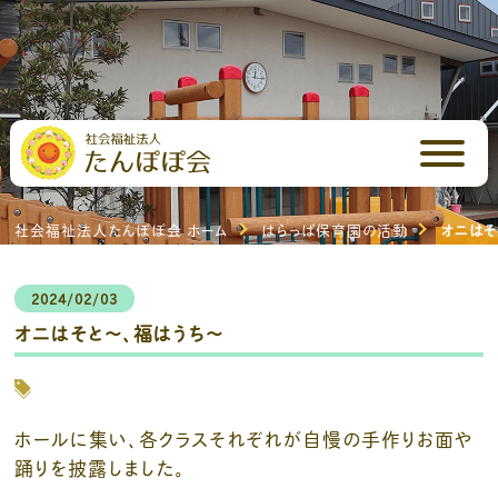
はらっぱ保育園ブログ
はらっぱ保育園の活動
社会福祉法人たんぽぽ会 ホーム
はらっぱ保育園の活動
オニはそ
2024/02/03
オニはそと～、福はうち～
ホールに集い、各クラスそれぞれが自慢の手作りお面や
踊りを披露しました。