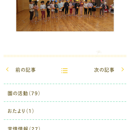
前の記事
次の記事
園の活動（79）
おたより（1）
苦情情報（27）