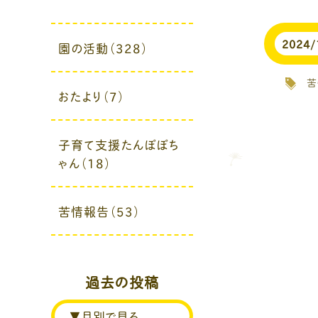
2024/
園の活動（328）
苦
おたより（7）
子育て支援たんぽぽち
ゃん（18）
苦情報告（53）
過去の投稿