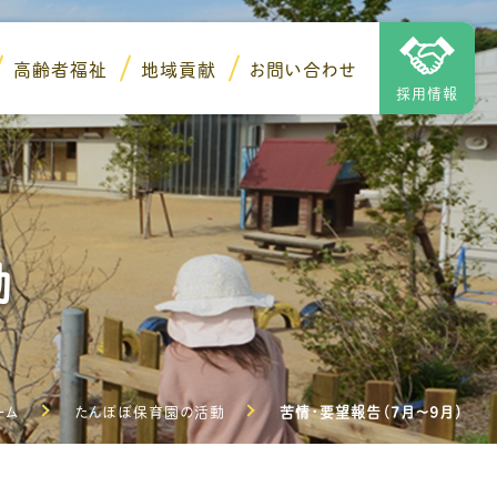
高齢者福祉
地域貢献
お問い合わせ
採用情報
動
ーム
たんぽぽ保育園の活動
苦情・要望報告（7月～9月）