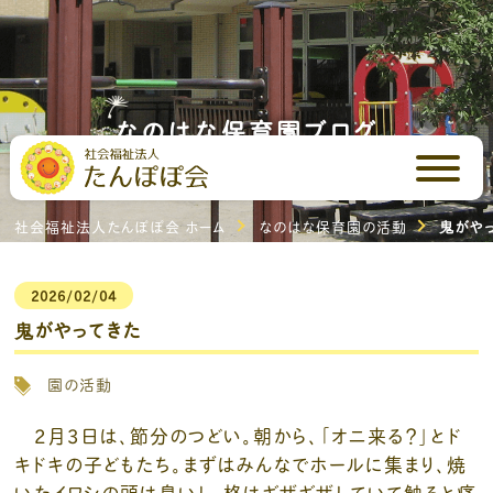
なのはな保育園ブログ
なのはな保育園の活動
社会福祉法人たんぽぽ会 ホーム
なのはな保育園の活動
鬼がや
2026/02/04
鬼がやってきた
園の活動
2月3日は、節分のつどい。朝から、「オニ来る？」とド
キドキの子どもたち。まずはみんなでホールに集まり、焼
いたイワシの頭は臭いし、柊はギザギザしていて触ると痛