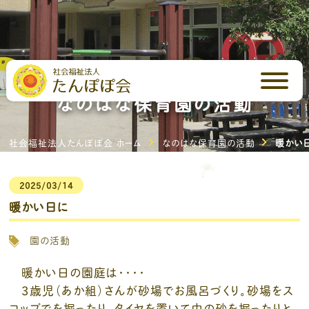
なのはな保育園ブログ
なのはな保育園の活動
社会福祉法人たんぽぽ会 ホーム
なのはな保育園の活動
暖かい
2025/03/14
暖かい日に
園の活動
暖かい日の園庭は・・・・
3歳児（あか組）さんが砂場でお風呂づくり。砂場をス
コップでを掘ったり、タイヤを置いて中の砂を掘ったりと、