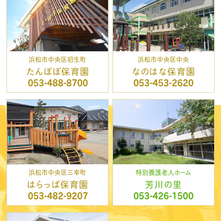
浜松市中央区初生町
浜松市中央区中央
たんぽぽ保育園
なのはな保育園
053-488-8700
053-453-2620
浜松市中央区三幸町
特別養護老人ホーム
はらっぱ保育園
芳川の里
053-482-9207
053-426-1500