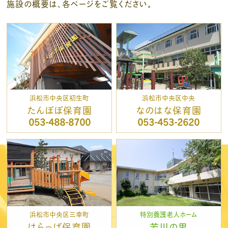
施設の概要は、各ページをご覧ください。
浜松市中央区初生町
浜松市中央区中央
たんぽぽ保育園
なのはな保育園
053-488-8700
053-453-2620
浜松市中央区三幸町
特別養護老人ホーム
はらっぱ保育園
芳川の里