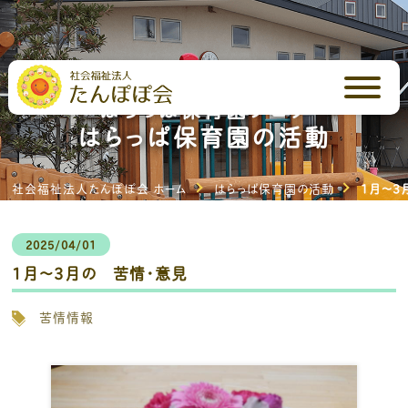
はらっぱ保育園ブログ
はらっぱ保育園の活動
社会福祉法人たんぽぽ会 ホーム
はらっぱ保育園の活動
1月～3
2025/04/01
1月～3月の 苦情・意見
苦情情報