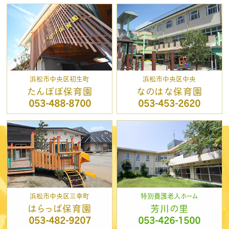
浜松市中央区初生町
浜松市中央区中央
たんぽぽ保育園
なのはな保育園
053-488-8700
053-453-2620
浜松市中央区三幸町
特別養護老人ホーム
はらっぱ保育園
芳川の里
053-482-9207
053-426-1500