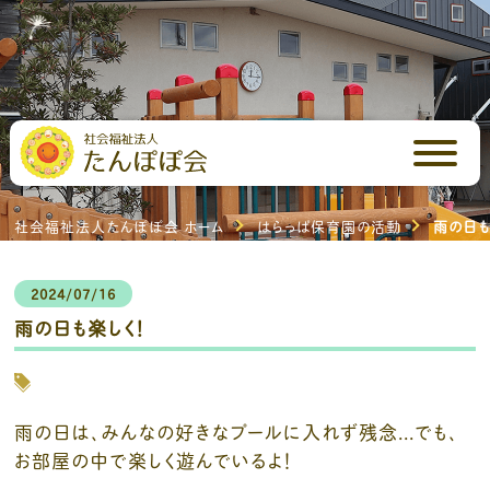
はらっぱ保育園ブログ
はらっぱ保育園の活動
社会福祉法人たんぽぽ会 ホーム
はらっぱ保育園の活動
雨の日も
2024/07/16
雨の日も楽しく！
雨の日は、みんなの好きなプールに入れず残念...でも、
お部屋の中で楽しく遊んでいるよ！