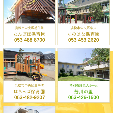
浜松市中央区初生町
浜松市中央区中央
たんぽぽ保育園
なのはな保育園
053-488-8700
053-453-2620
浜松市中央区三幸町
特別養護老人ホーム
はらっぱ保育園
芳川の里
053-482-9207
053-426-1500